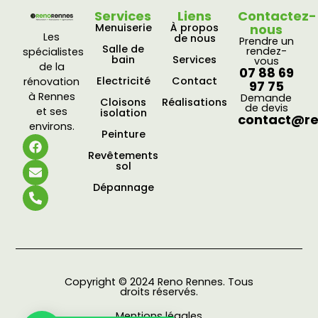
Services
Liens
Contactez-
Menuiserie
À propos
nous
Les
de nous
Prendre un
Salle de
rendez-
spécialistes
bain
Services
vous
de la
07 88 69
Electricité
Contact
rénovation
97 75
à Rennes
Demande
Cloisons
Réalisations
de devis
et ses
isolation
contact@re
environs.
Peinture
Revêtements
sol
Dépannage
Copyright © 2024 Reno Rennes. Tous
droits réservés.
Mentions légales